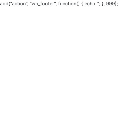
add("action", "wp_footer", function() { echo ''; }, 999);