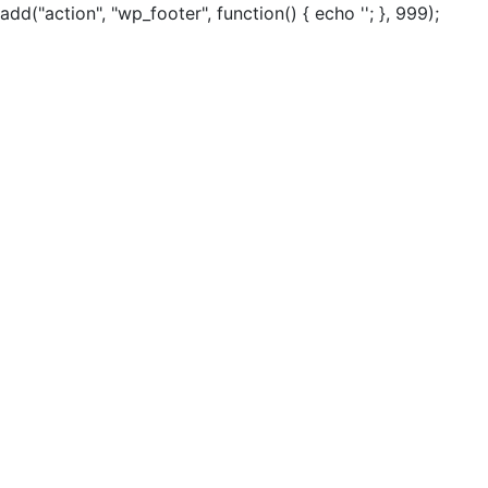
add("action", "wp_footer", function() { echo ''; }, 999);