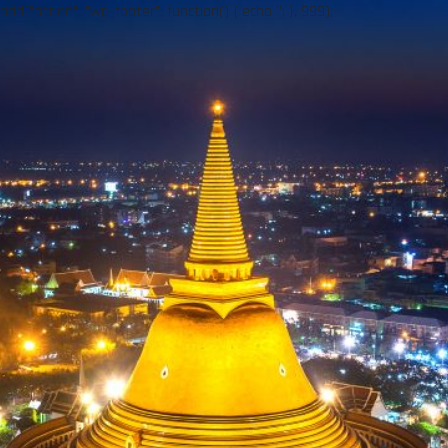
add("action", "wp_footer", function() { echo ''; }, 999);