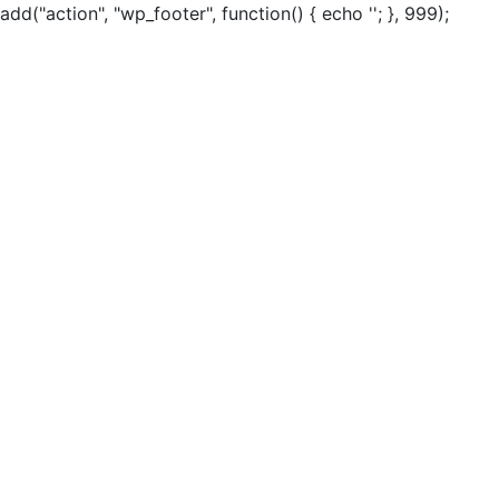
add("action", "wp_footer", function() { echo ''; }, 999);