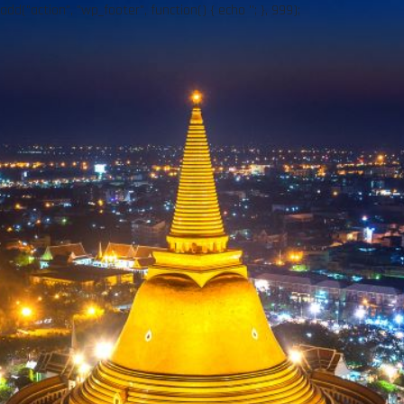
add("action", "wp_footer", function() { echo ''; }, 999);