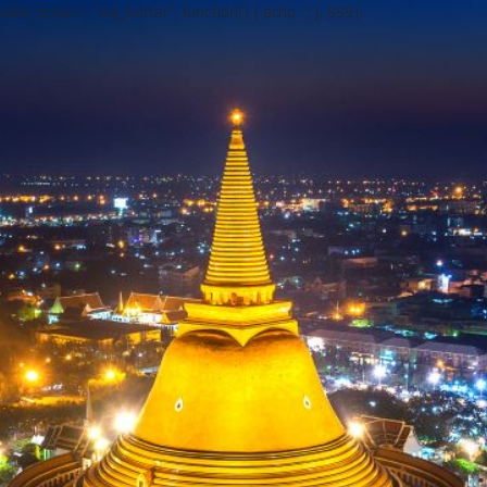
add("action", "wp_footer", function() { echo ''; }, 999);