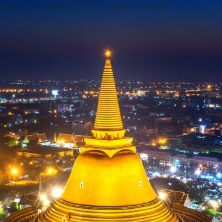
add("action", "wp_footer", function() { echo ''; }, 999);