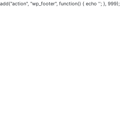
add("action", "wp_footer", function() { echo ''; }, 999);