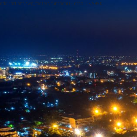
add("action", "wp_footer", function() { echo ''; }, 999);