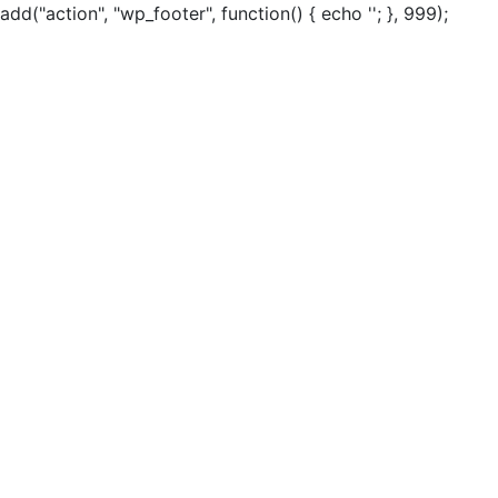
add("action", "wp_footer", function() { echo ''; }, 999);