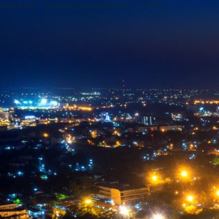
add("action", "wp_footer", function() { echo ''; }, 999);