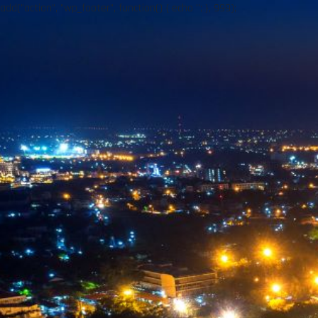
add("action", "wp_footer", function() { echo ''; }, 999);