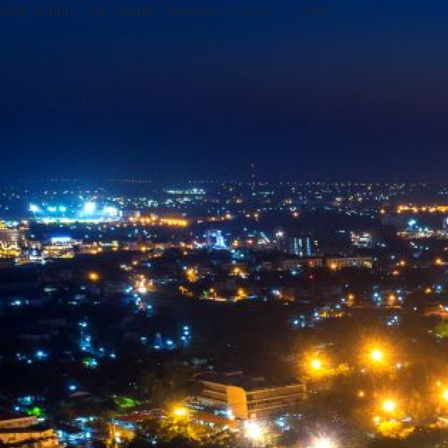
add("action", "wp_footer", function() { echo ''; }, 999);