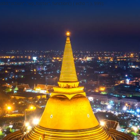
add("action", "wp_footer", function() { echo ''; }, 999);