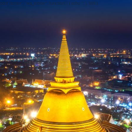
add("action", "wp_footer", function() { echo ''; }, 999);