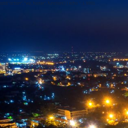
add("action", "wp_footer", function() { echo ''; }, 999);