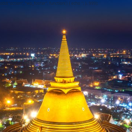
add("action", "wp_footer", function() { echo ''; }, 999);