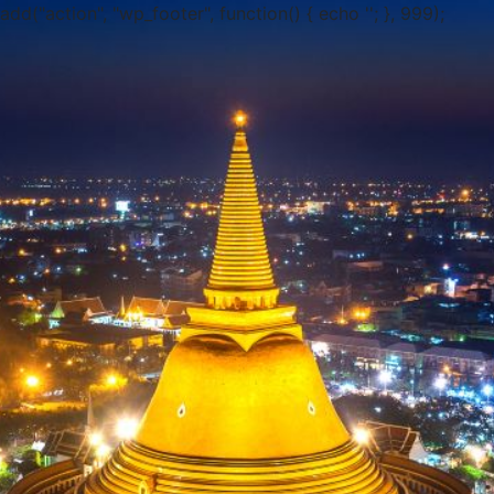
add("action", "wp_footer", function() { echo ''; }, 999);