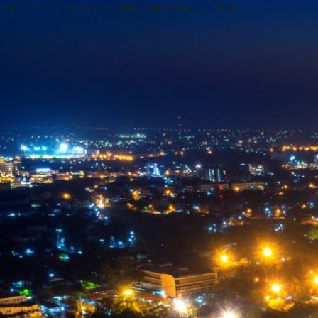
add("action", "wp_footer", function() { echo ''; }, 999);