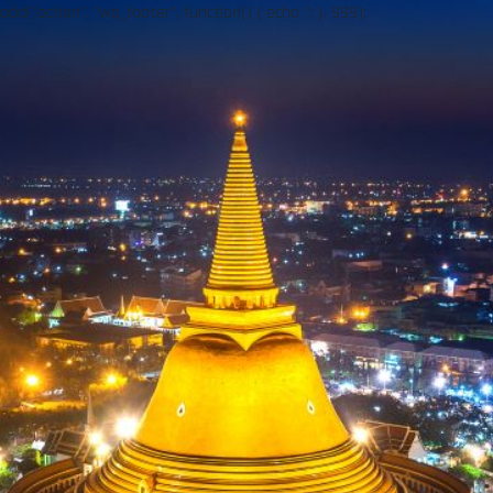
add("action", "wp_footer", function() { echo ''; }, 999);