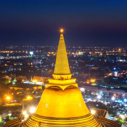
add("action", "wp_footer", function() { echo ''; }, 999);