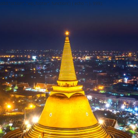
add("action", "wp_footer", function() { echo ''; }, 999);