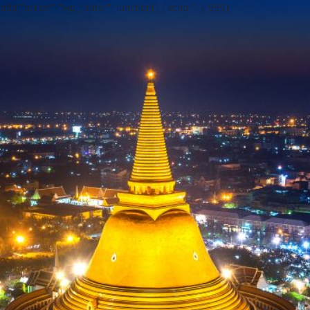
add("action", "wp_footer", function() { echo ''; }, 999);