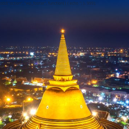
add("action", "wp_footer", function() { echo ''; }, 999);