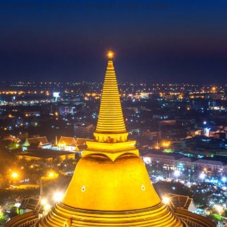
add("action", "wp_footer", function() { echo ''; }, 999);