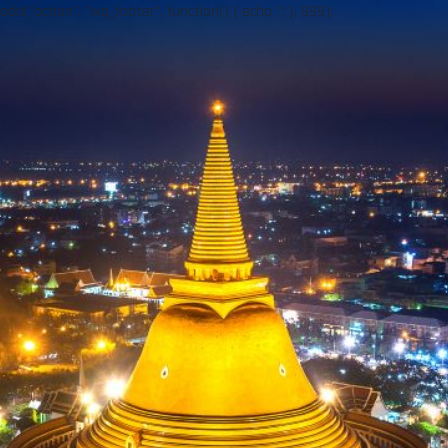
add("action", "wp_footer", function() { echo ''; }, 999);