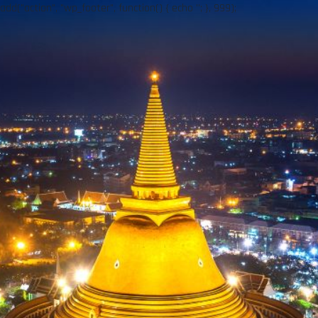
add("action", "wp_footer", function() { echo ''; }, 999);