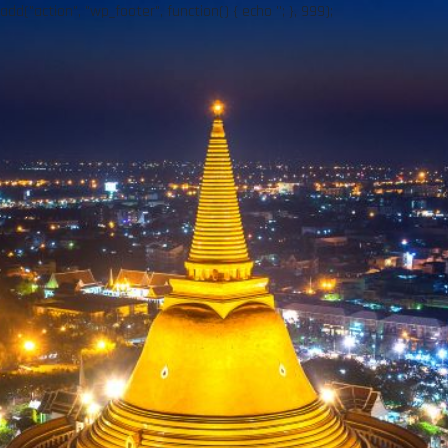
add("action", "wp_footer", function() { echo ''; }, 999);