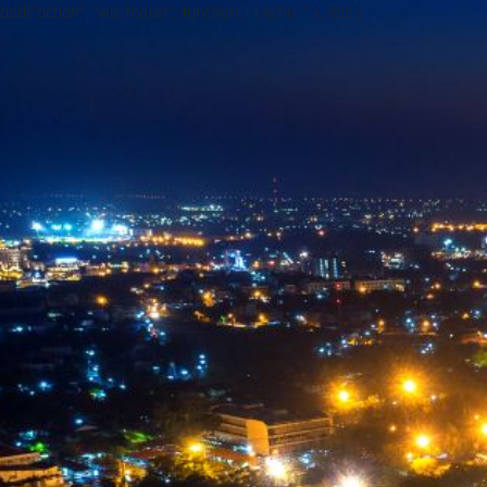
add("action", "wp_footer", function() { echo ''; }, 999);