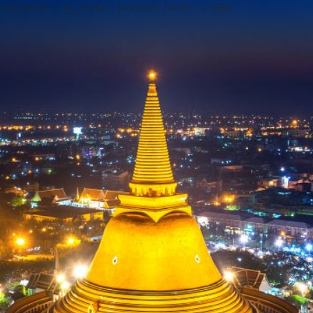
add("action", "wp_footer", function() { echo ''; }, 999);