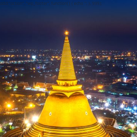
add("action", "wp_footer", function() { echo ''; }, 999);