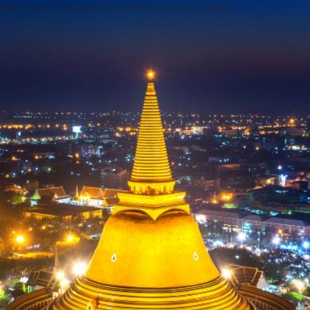
add("action", "wp_footer", function() { echo ''; }, 999);