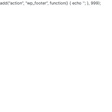
add("action", "wp_footer", function() { echo ''; }, 999);