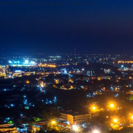
add("action", "wp_footer", function() { echo ''; }, 999);