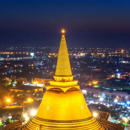
add("action", "wp_footer", function() { echo ''; }, 999);