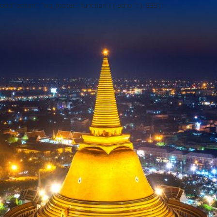
add("action", "wp_footer", function() { echo ''; }, 999);