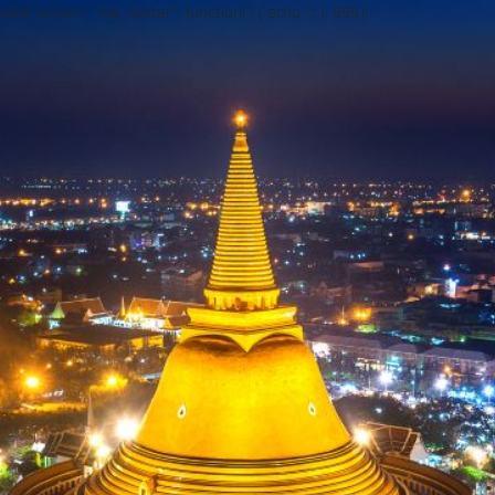
add("action", "wp_footer", function() { echo ''; }, 999);