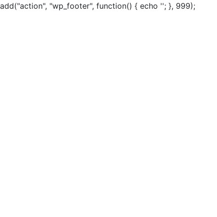
add("action", "wp_footer", function() { echo ''; }, 999);