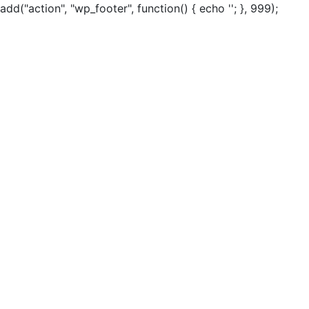
add("action", "wp_footer", function() { echo ''; }, 999);