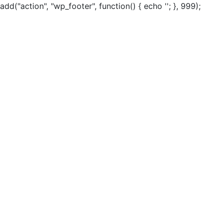
add("action", "wp_footer", function() { echo ''; }, 999);