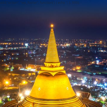
add("action", "wp_footer", function() { echo ''; }, 999);