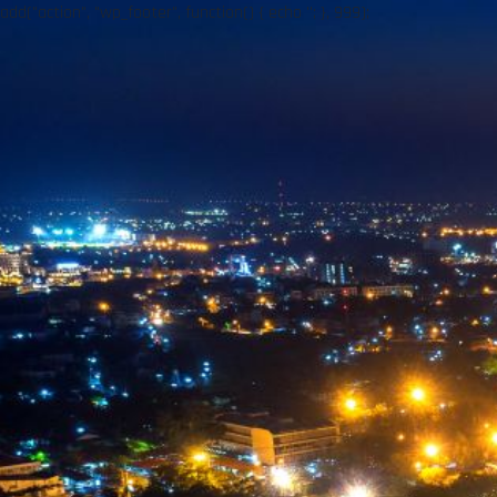
add("action", "wp_footer", function() { echo ''; }, 999);