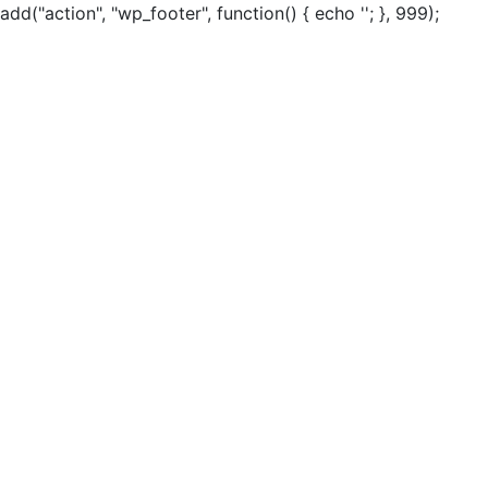
add("action", "wp_footer", function() { echo ''; }, 999);