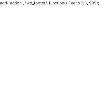
add("action", "wp_footer", function() { echo ''; }, 999);