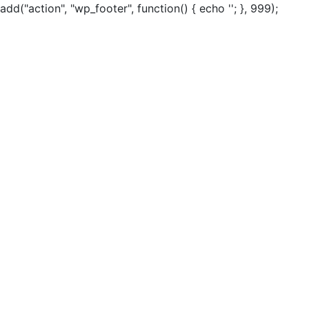
add("action", "wp_footer", function() { echo ''; }, 999);