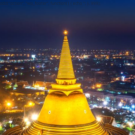
add("action", "wp_footer", function() { echo ''; }, 999);