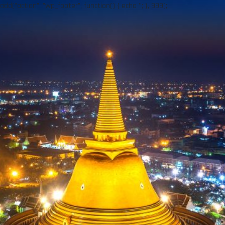
add("action", "wp_footer", function() { echo ''; }, 999);