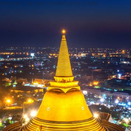
add("action", "wp_footer", function() { echo ''; }, 999);