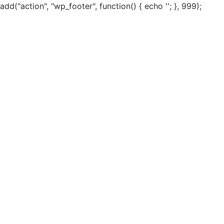
add("action", "wp_footer", function() { echo ''; }, 999);