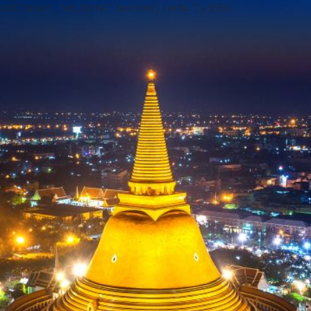
add("action", "wp_footer", function() { echo ''; }, 999);